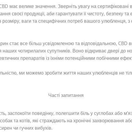
у CBD має велике значення. Зверніть увагу на сертифіковані
ня своєї продукції, аби гарантувати її чистоту, безпеку та
 розміру, ваги та специфічних потреб вашого улюбленця, з о
варин стає все більш усвідомленою та відповідальною, CBD 
я наших чотирилапих супутників. Воно відкриває двері до н
евтичних препаратів із їхніми потенційними побічними ефек
льністю, ми можемо зробити життя наших улюбленців не тіл
Часті запитання
, заспокоїти поведінку, полегшити біль у суглобах або м’яз
собак та котів, які страждають на хронічні захворювання 
сирен чи гучних вибухів.