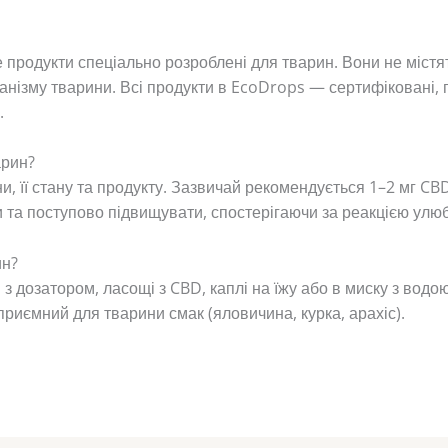
е продукти спеціально розроблені для тварин. Вони не міст
анізму тварини. Всі продукти в EcoDrops — сертифіковані, п
.
арин?
и, її стану та продукту. Зазвичай рекомендується 1–2 мг CBD
 та поступово підвищувати, спостерігаючи за реакцією улю
ин?
дозатором, ласощі з CBD, каплі на їжу або в миску з водою.
риємний для тварини смак (яловичина, курка, арахіс).