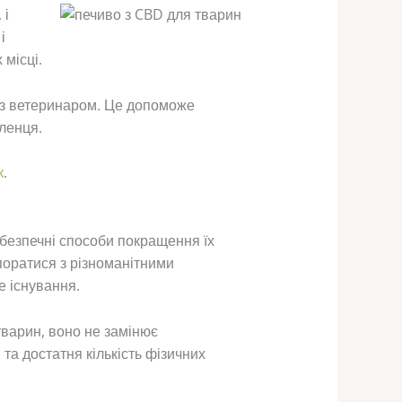
, і
і
 місці.
ь з ветеринаром. Це допоможе
ленця.
к
.
безпечні способи покращення їх
поратися з різноманітними
е існування.
тварин, воно не замінює
та достатня кількість фізичних