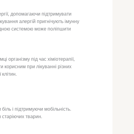
ргії, допомагаючи підтримувати
кування алергій пригнічують імунну
оїдною системою може поліпшити
і організму під час хіміотерапії,
 корисним при лікуванні різних
 клітин.
іль і підтримуючи мобільність.
 старіючих тварин.