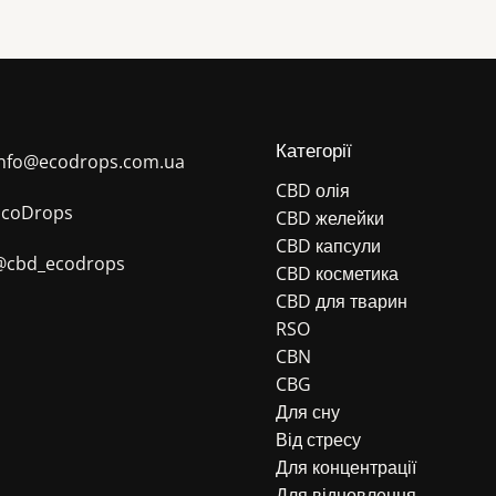
Категорії
info@ecodrops.com.ua
CBD олія
EcoDrops
CBD желейки
CBD капсули
@cbd_ecodrops
CBD косметика
CBD для тварин
RSO
CBN
CBG
Для сну
Від стресу
Для концентрації
Для відновлення