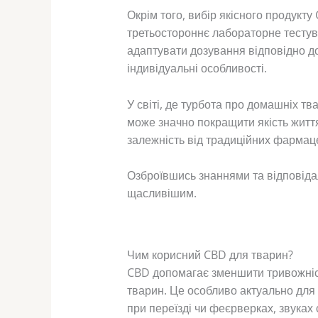
Окрім того, вибір якісного продукт
третьостороннє лабораторне тестуван
адаптувати дозування відповідно до
індивідуальні особливості.
У світі, де турбота про домашніх т
може значно покращити якість житт
залежність від традиційних фармац
Озброївшись знаннями та відповіда
щасливішим.
Чим корисний CBD для тварин?
CBD допомагає зменшити тривожність
тварин. Це особливо актуально для 
при переїзді чи феєрверках, звуках 