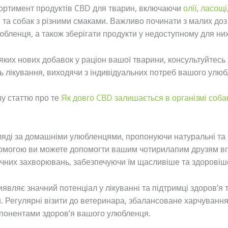
ортимент продуктів CBD для тварин, включаючи
олії
,
ласощі
в та собак з різними смаками. Важливо починати з малих доз 
юбленця, а також зберігати продукти у недоступному для них
яких нових добавок у раціон вашої тварини, консультуйтес
ь лікування, виходячи з індивідуальних потреб вашого улюб
у статтю про те
Як довго CBD залишається в організмі соба
гляді за домашніми улюбленцями, пропонуючи натуральні та 
допомогою ви можете допомогти вашим чотирилапим друзям в
ічних захворювань, забезпечуючи їм щасливіше та здоровіш
являє значний потенціал у лікуванні та підтримці здоров’я 
 Регулярні візити до ветеринара, збалансоване харчування 
понентами здоров’я вашого улюбленця.