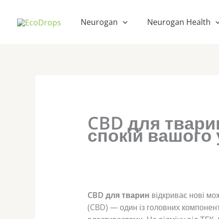
Перейти
до
Neurogan
Neurogan Health
вмісту
CBD для твари
спокій вашого
CBD для тварин
відкриває нові мо
(CBD) — один із головних компонен