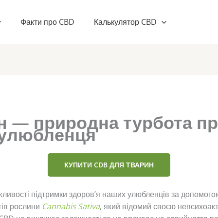
Факти про CBD
Калькулятор CBD
н — природна турбота пр
 улюбленця
КУПИТИ CDB ДЛЯ ТВАРИН
жливості підтримки здоров’я наших улюбленців за допомогою
тів рослини
Cannabis Sativa
, який відомий своєю непсихоак