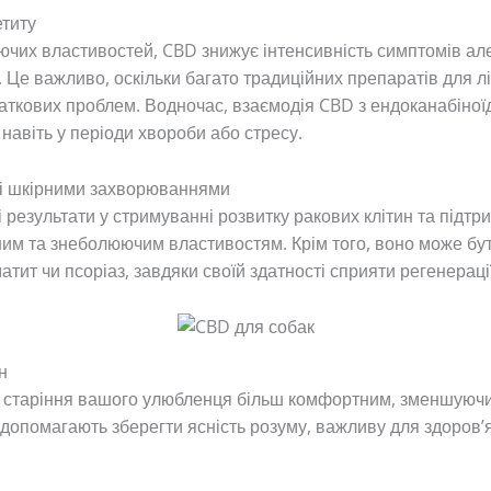
етиту
ючих властивостей, CBD знижує інтенсивність симптомів але
 Це важливо, оскільки багато традиційних препаратів для лі
аткових проблем. Водночас, взаємодія CBD з ендоканабін
 навіть у періоди хвороби або стресу.
 і шкірними захворюваннями
зультати у стримуванні розвитку ракових клітин та підтримц
им та знеболюючим властивостям. Крім того, воно може бути
тит чи псоріаз, завдяки своїй здатності сприяти регенерації
н
старіння вашого улюбленця більш комфортним, зменшуючи б
допомагають зберегти ясність розуму, важливу для здоров’я