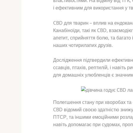
властивостями. На відміну від ТГК,
і ефективним для використання у т
CBD для тварин – вплив на ендокан
Канабіноїди, такі як CBD, взаємодію
апетит, сприйняття болю, та багато
наших чотирилапих друзів.
Дослідження підтвердили ефективніс
ссавців, птахів, рептилій, і навіть
для домашніх улюбленців є значним
Полегшення стану при хворобах та 
CBD відомий своєю здатністю знижу
ПТСР, та іншими емоційними розлад
навіть допомагає при судомах, про