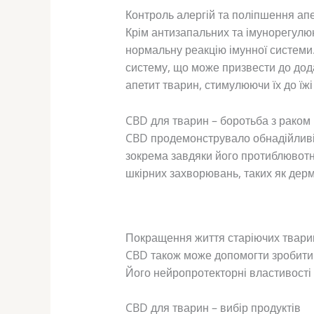
Контроль алергій та поліпшення ап
Крім антизапальних та імунорегулю
нормальну реакцію імунної системи.
систему, що може призвести до дод
апетит тварин, стимулюючи їх до їжі
CBD для тварин – боротьба з раком
CBD продемонструвало обнадійливі ре
зокрема завдяки його протиблювотн
шкірних захворювань, таких як дерма
Покращення життя старіючих твари
CBD також може допомогти зробити 
Його нейропротекторні властивості 
CBD для тварин – вибір продуктів