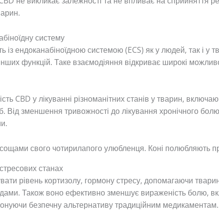
 CBD не викликає залежності та не впливає на сприйняття р
варин.
абіноїдну систему
ть із ендоканабіноїдною системою (ECS) як у людей, так і у 
 інших функцій. Таке взаємодіяння відкриває широкі можлив
ть CBD у лікуванні різноманітних станів у тварин, включаюч
 риб. Від зменшення тривожності до лікування хронічного бо
и.
стресових станах
вати рівень кортизолу, гормону стресу, допомагаючи тварин
ами. Також воно ефективно зменшує вираженість болю, вклю
понуючи безпечну альтернативу традиційним медикаментам.