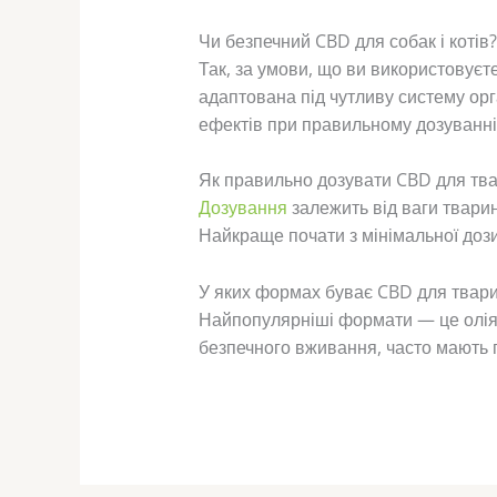
Чи безпечний CBD для собак і котів?
Так, за умови, що ви використовуєт
адаптована під чутливу систему орг
ефектів при правильному дозуванні
Як правильно дозувати CBD для тв
Дозування
залежить від ваги тварин
Найкраще почати з мінімальної дози
У яких формах буває CBD для твар
Найпопулярніші формати — це олія з 
безпечного вживання, часто мають п