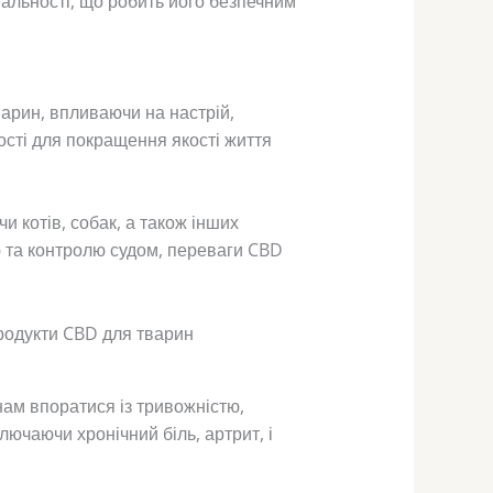
еальності, що робить його безпечним
тварин, впливаючи на настрій,
ості для покращення якості життя
и котів, собак, а також інших
лю та контролю судом, переваги CBD
ам впоратися із тривожністю,
чаючи хронічний біль, артрит, і