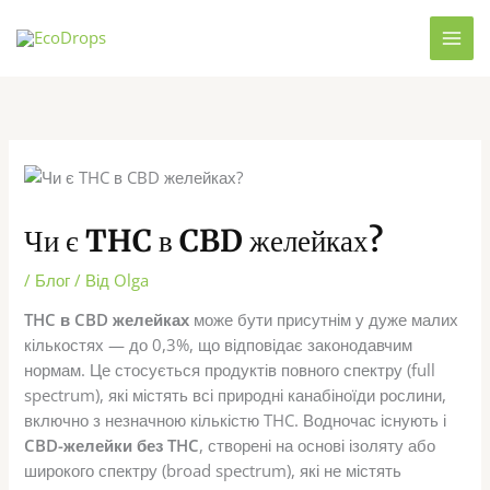
Перейти
до
вмісту
Чи є THC в CBD желейках?
/
Блог
/ Від
Olga
THC в CBD желейках
може бути присутнім у дуже малих
кількостях — до 0,3%, що відповідає законодавчим
нормам. Це стосується продуктів повного спектру (full
spectrum), які містять всі природні канабіноїди рослини,
включно з незначною кількістю THC. Водночас існують і
CBD-желейки без THC
, створені на основі ізоляту або
широкого спектру (broad spectrum), які не містять