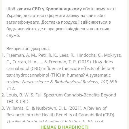
Щоб
купити CBD у Кропивницькому
або іншому місті
України, достатньо оформити заявку на сайті або
зателефонувати. Доставка продукції здійснюється в
будь-яке місто, де є працюючі відділення поштових
служб.
Використані джерела:
Freeman, A. M., Petrilli, K., Lees, R., Hindocha, C., Mokrysz,
C., Curran, H. V., … & Freeman, T. P. (2019). How does
cannabidiol (CBD) influence the acute effects of delta-9-
tetrahydrocannabinol (THC) in humans? A systematic
review.
Neuroscience & Biobehavioral Reviews
,
107
, 696-
712.
Louis, B. W. S. Full Spectrum Cannabis-Benefits Beyond
THC & CBD.
Williams, C., & Nutbrown, D. L. (2021). A Review of
Research into the Health Benefits of Cannabidiol (CBD).
The Neighborhood Academy: Pittsburgh, PA, USA
.
НЕМАЄ В НАЯВНОСТІ