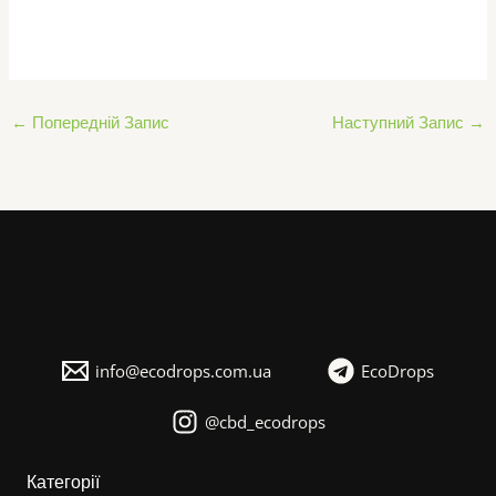
Оцінено в
5.00
з 5
←
Попередній Запис
Наступний Запис
→
info@ecodrops.com.ua
EcoDrops
@cbd_ecodrops
Категорії