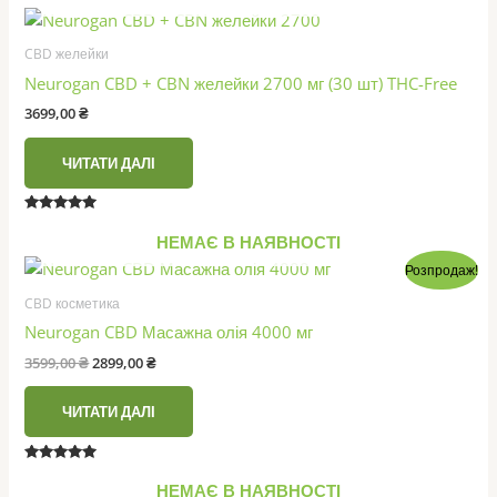
CBD желейки
Neurogan CBD + CBN желейки 2700 мг (30 шт) THC-Free
3699,00
₴
ЧИТАТИ ДАЛІ
Оцінено в
5.00
НЕМАЄ В НАЯВНОСТІ
з 5
Розпродаж!
CBD косметика
Neurogan CBD Масажна олія 4000 мг
Оригінальна
Поточна
3599,00
₴
2899,00
₴
ціна:
ціна:
3599,00 ₴.
2899,00 ₴.
ЧИТАТИ ДАЛІ
Оцінено в
5.00
НЕМАЄ В НАЯВНОСТІ