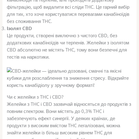
фільтрацію, щоб видалити всі сліди THC. Це гарний вибір
для тих, хто хоче користуватися перевагами канабіноїдів
без споживання THC.
Ізолят CBD
Це продукти, створені виключно з чистого CBD, без
додаткових канабіноїдів чи терпенів. Желейки з ізолятом
CBD абсолютно не містять THC, тому вони безпечні для
тестів на наркотики.
Чи є желейки з THC і CBD?
Желейки з THC і CBD зазвичай відносяться до продуктів з
повним спектром. Вони містять до 0,3% THC і
забезпечують ефект синергії. У деяких країнах, де
продукти з високим вмістом THC легалізовані, можна
знайти желейки із більш високим рівнем THC для