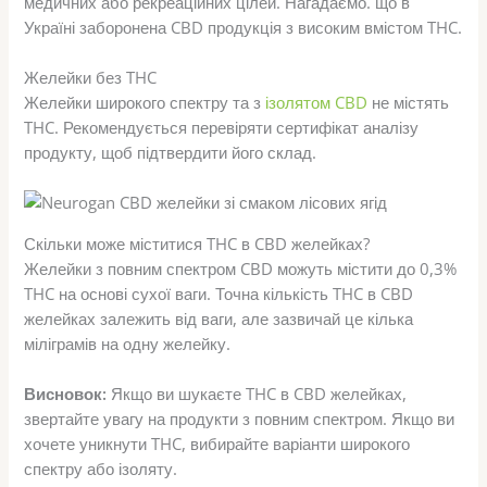
медичних або рекреаційних цілей. Нагадаємо. що в
Україні заборонена CBD продукція з високим вмістом THC.
Желейки без THC
Желейки широкого спектру та з
ізолятом CBD
не містять
THC. Рекомендується перевіряти сертифікат аналізу
продукту, щоб підтвердити його склад.
Скільки може міститися THC в CBD желейках?
Желейки з повним спектром CBD можуть містити до 0,3%
THC на основі сухої ваги. Точна кількість THC в CBD
желейках залежить від ваги, але зазвичай це кілька
міліграмів на одну желейку.
Висновок:
Якщо ви шукаєте THC в CBD желейках,
звертайте увагу на продукти з повним спектром. Якщо ви
хочете уникнути THC, вибирайте варіанти широкого
спектру або ізоляту.