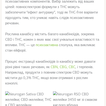
психоактивних компонентів. Вибір залежить від ваших
цілей: повноспектрові формули з THC можуть
забезпечити “ефект антуражу”, тоді як THC-free варіанти
підходять тим, хто уникає навіть слідів психоактивних
речовин.
Рослина канабісу містить багато канабіноїдів, зокрема
CBD і THC, кожен з яких має свої унікальні властивості та
впливи. THC — це
психоактивна
сполука, яка викликає
стан ейфорії.
Процес екстракції канабіноїдів із канабісу може давати
різні рівні таких речовин, як
CBN, CBG, CBC
, і терпенів.
Наприклад, продукти з повним спектром CBD можуть
містити до 0,3% THC, якщо вони отримані з рослин
коноплі.