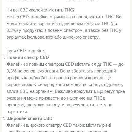
Чи всі CBD-желейки містять THC?
Не всі CBD-желейки, отримані з коноплі, містять THC. Ви
можете знайти варіанти з підвищеним вмістом THC (до
0,3%) у продуктах з повним спектром, а також без THC у
варіантах ізольованого або широкого спектру.
Типи CBD-желейок:
Повний спектр CBD
Желейки з повним спектром CBD містять сліди THC — до
0,3% на основі сухої ваги. Вони зберігають природний
профіль канабіноїдів і терпенів рослини коноплі. Це
сприяє ефекту синергії, коли комбінація сполук підсилює
вплив CBD на організм. Важливо врахувати, що регулярне
вживання може призвести до накопичення THC в
організмі, що може вплинути на результати тесту на
наркотики.
Широкий спектр CBD
Желейки широкого спектру CBD також містять різні
канабіноїди та терпенів, але проходять додаткову