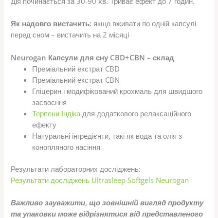
Дія починається за 30-90 хв. Триває ефект до 7 годин.
Як надовго вистачить:
якщо вживати по одній капсулі
перед сном – вистачить на 2 місяці
Neurogan Капсули для сну CBD+CBN – склад
Преміальний екстрат CBD
Преміальний екстрат CBN
Гліцерин і модифікований крохмаль для швидшого
засвоєння
Терпени Індіка
для додаткового релаксаційного
ефекту
Натуральні інгредієнти, такі як вода та олія з
конопляного насіння
Результати лабораторних досліджень:
Результати досліджень Ultrasleep Softgels Neurogan
Важливо зауважити, що зовнішній вигляд продукту
та упаковки може відрізнятися від представленого