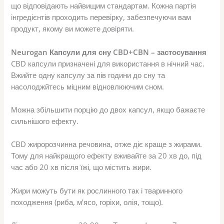
що відповідають найвищим стандартам. Кожна партія
інгредієнтів проходить перевірку, забезпечуючи вам
продукт, якому ви можете довіряти.
Neurogan Капсули для сну CBD+CBN – застосування
CBD капсули призначені для використання в нічний час.
Вжийте одну капсулу за пів години до сну та
насолоджйтесь міцним відновлюючим сном.
Можна збільшити порцію до двох капсул, якщо бажаєте
сильнішого ефекту.
CBD жиророзчинна речовина, отже діє краще з жирами.
Тому для найкращого ефекту вживайте за 20 хв до, під
час або 20 хв після їжі, що містить жири.
Жири можуть бути як рослинного так і тваринного
походження (риба, м’ясо, горіхи, олія, тощо).