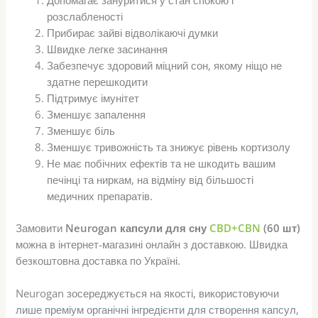
Допомагає зануритися у стан спокою і
розслабленості
Прибирає зайві відволікаючі думки
Швидке легке засинання
Забезпечує здоровий міцний сон, якому ніщо не
здатне перешкодити
Підтримує імунітет
Зменшує запалення
Зменшує біль
Зменшує тривожність та знижує рівень кортизолу
Не має побічних ефектів та не шкодить вашим
печінці та ниркам, на відміну від більшості
медичних препаратів.
Замовити
Neurogan капсули для сну
CBD+CBN
(60 шт)
можна в інтернет-магазині онлайн з доставкою. Швидка
безкоштовна доставка по Україні.
Neurogan зосереджується на якості, використовуючи
лише преміум органічні інгредієнти для створення капсул,