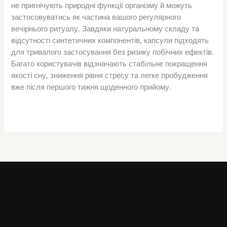
не пригнічують природні функції організму й можуть
застосовуватись як частина вашого регулярного
вечірнього ритуалу. Завдяки натуральному складу та
відсутності синтетичних компонентів, капсули підходять
для тривалого застосування без ризику побічних ефектів.
Багато користувачів відзначають стабільне покращення
якості сну, зниження рівня стресу та легке пробудження
вже після першого тижня щоденного прийому.