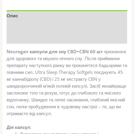
Опис
Додаткова інформація
Відгуки (10)
Neurogan капсули для сну CBD+CBN 60 шт
призначені
для здорового та міцного нічного сну. Після приймання
препарату наступного ранку ви прокинетеся бадьорими та
повними сил. Ultra Sleep Therapy Softgels поєднують 45
мг каннабідіолу (CBD) і 25 мг екстракту CBN у
швидкорозчинній м’якій гелевій капсулі. Засіб якнайкраще
заспокоює тіло та розум, готує до глибокого та якісного
відпочинку. Швидке та легке засинання, глибокий якісний
сон, легке пробудження в чудовому настрої – те, що ви
отримаєте від капсул.
Дія капсул: