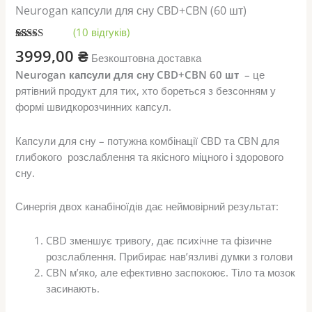
Neurogan капсули для сну CBD+CBN (60 шт)
(
10
відгуків)
Рейтинг
10
3999,00
₴
Безкоштовна доставка
4.80
з 5 на
основі
Neurogan капсули для сну CBD+CBN 60 шт
– це
опитування
покупців
рятівний продукт для тих, хто бореться з безсонням у
формі швидкорозчинних капсул.
Капсули для сну – потужна комбінації CBD та CBN для
глибокого розслаблення та якісного міцного і здорового
сну.
Синергія двох канабіноїдів дає неймовірний результат:
CBD зменшує тривогу, дає психічне та фізичне
розслаблення. Прибирає навʼязливі думки з голови
CBN мʼяко, але ефективно заспокоює. Тіло та мозок
засинають.