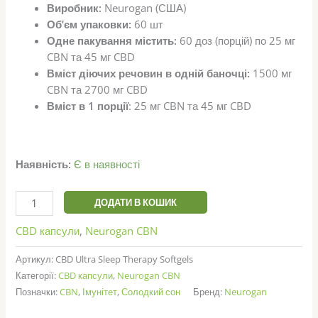
Виробник:
Neurogan (США)
Об’єм упаковки:
60 шт
Одне пакування містить:
60 доз (порцій) по 25 мг
CBN та 45 мг CBD
Вміст діючих речовин в одній баночці:
1500 мг
CBN та 2700 мг CBD
Вміст в 1 порції
: 25 мг CBN та 45 мг CBD
Наявність:
Є в наявності
Neurogan
ДОДАТИ В КОШИК
капсули
для
CBD капсули
,
Neurogan CBN
сну
Артикул:
CBD Ultra Sleep Therapy Softgels
CBD+CBN
Категорії:
CBD капсули
,
Neurogan CBN
(60
Позначки:
CBN
,
Імунітет
,
Солодкий сон
Бренд:
Neurogan
шт)
кількість