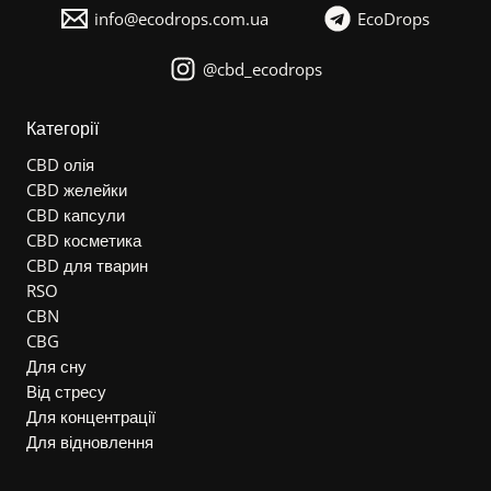
info@ecodrops.com.ua
EcoDrops
@cbd_ecodrops
Категорії
CBD олія
CBD желейки
CBD капсули
CBD косметика
CBD для тварин
RSO
CBN
CBG
Для сну
Від стресу
Для концентрації
Для відновлення