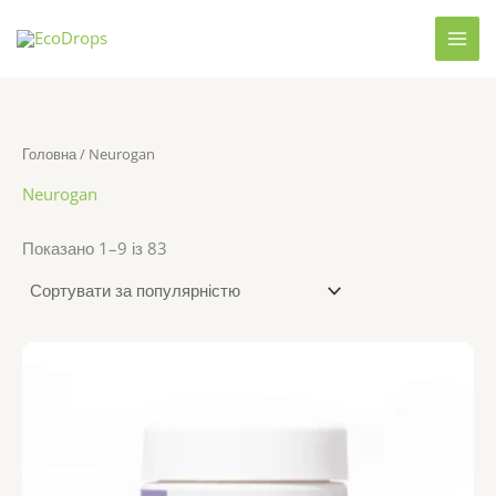
Перейти
до
вмісту
Головна
/ Neurogan
Neurogan
Відсортовано
Показано 1–9 із 83
за
популярністю