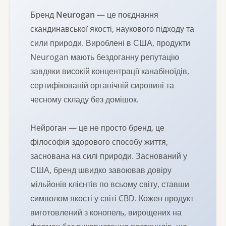
Бренд
Neurogan
— це поєднання
скандинавської якості, наукового підходу та
сили природи. Вироблені в США, продукти
Neurogan мають бездоганну репутацію
завдяки високій концентрації канабіноїдів,
сертифікованій органічній сировині та
чесному складу без домішок.
Нейроган — це не просто бренд, це
філософія здорового способу життя,
заснована на силі природи. Заснований у
США, бренд швидко завоював довіру
мільйонів клієнтів по всьому світу, ставши
символом якості у світі CBD. Кожен продукт
виготовлений з конопель, вирощених на