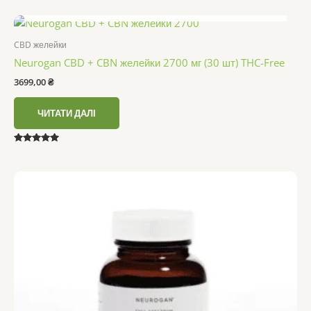
4.80
НЕМАЄ В НАЯВНОСТІ
з 5
CBD желейки
Neurogan CBD + CBN желейки 2700 мг (30 шт) THC-Free
3699,00
₴
ЧИТАТИ ДАЛІ
Оцінено в
5.00
з 5