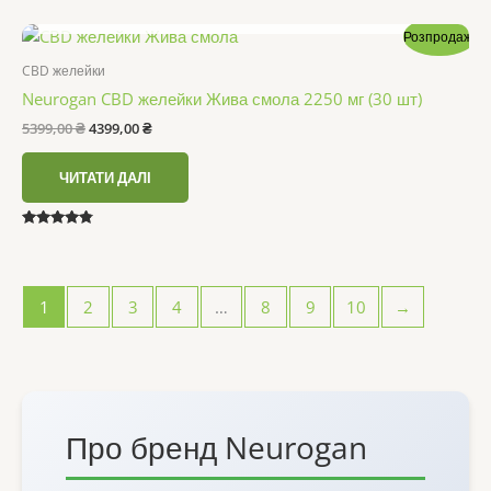
5.00
НЕМАЄ В НАЯВНОСТІ
з 5
Розпродаж!
CBD желейки
Neurogan CBD желейки Жива смола 2250 мг (30 шт)
Оригінальна
Поточна
5399,00
₴
4399,00
₴
ціна:
ціна:
5399,00 ₴.
4399,00 ₴.
ЧИТАТИ ДАЛІ
Оцінено в
4.67
з 5
1
2
3
4
…
8
9
10
→
Про бренд Neurogan