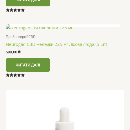
Оцінено в
5.00
НЕМАЄ В НАЯВНОСТІ
з 5
Пробні версії CBD
Neurogan CBD желейки 225 мг Лісова ягода (5 шт)
599,00
₴
ЧИТАТИ ДАЛІ
Оцінено в
5.00
з 5