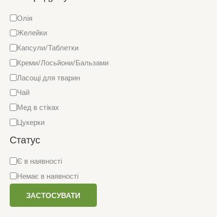
н
Т
Олія
к
и
а
Желейки
п
Капсули/Таблетки
п
Креми/Лосьйони/Бальзами
р
Ласощі для тварин
о
Чай
д
Мед в стіках
у
Цукерки
к
Статус
т
у
Д
Є в наявності
о
Немає в наявності
с
ЗАСТОСУВАТИ
т
у