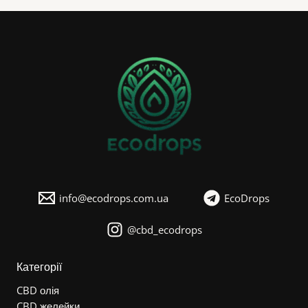
п
н
і
с
т
ь
info@ecodrops.com.ua
EcoDrops
@cbd_ecodrops
Категорії
CBD олія
CBD желейки