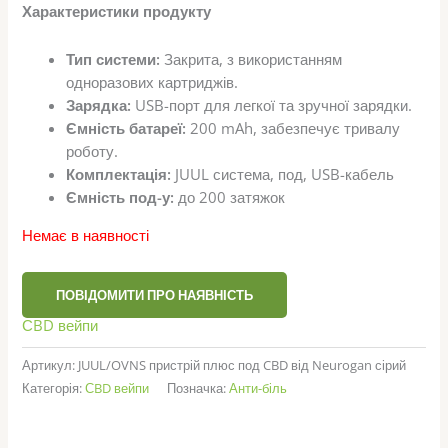
Характеристики продукту
Тип системи:
Закрита, з використанням
одноразових картриджів.
Зарядка:
USB-порт для легкої та зручної зарядки.
Ємність батареї:
200 mAh, забезпечує тривалу
роботу.
Комплектація:
JUUL система, под, USB-кабель
Ємність под-у:
до 200 затяжок
Немає в наявності
ПОВІДОМИТИ ПРО НАЯВНІСТЬ
СBD вейпи
Артикул:
JUUL/OVNS пристрій плюс под CBD від Neurogan сірий
Категорія:
СBD вейпи
Позначка:
Анти-біль