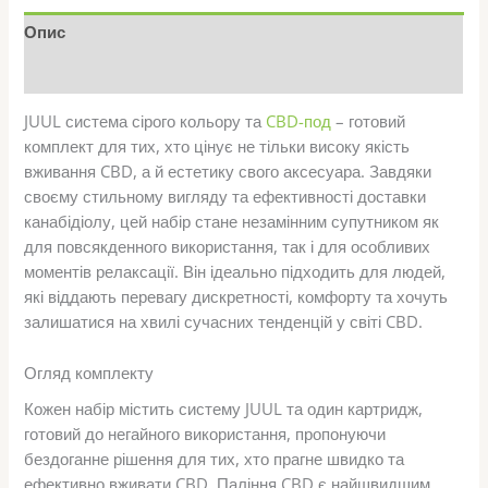
Опис
Відгуки (0)
JUUL система сірого кольору та
CBD-под
– готовий
комплект для тих, хто цінує не тільки високу якість
вживання CBD, а й естетику свого аксесуара. Завдяки
своєму стильному вигляду та ефективності доставки
канабідіолу, цей набір стане незамінним супутником як
для повсякденного використання, так і для особливих
моментів релаксації. Він ідеально підходить для людей,
які віддають перевагу дискретності, комфорту та хочуть
залишатися на хвилі сучасних тенденцій у світі CBD.
Огляд комплекту
Кожен набір містить систему JUUL та один картридж,
готовий до негайного використання, пропонуючи
бездоганне рішення для тих, хто прагне швидко та
ефективно вживати CBD. Паління CBD є найшвидшим