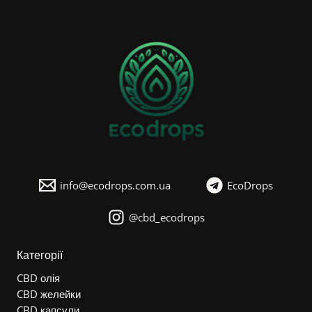
info@ecodrops.com.ua
EcoDrops
@cbd_ecodrops
Категорії
CBD олія
CBD желейки
CBD капсули