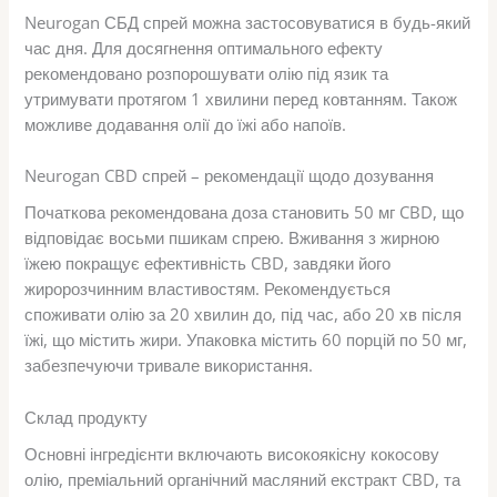
Neurogan СБД спрей можна застосовуватися в будь-який
час дня. Для досягнення оптимального ефекту
рекомендовано розпорошувати олію під язик та
утримувати протягом 1 хвилини перед ковтанням. Також
можливе додавання олії до їжі або напоїв.
Neurogan CBD спрей – рекомендації щодо дозування
Початкова рекомендована доза становить 50 мг CBD, що
відповідає восьми пшикам спрею. Вживання з жирною
їжею покращує ефективність CBD, завдяки його
жиророзчинним властивостям. Рекомендується
споживати олію за 20 хвилин до, під час, або 20 хв після
їжі, що містить жири. Упаковка містить 60 порцій по 50 мг,
забезпечуючи тривале використання.
Склад продукту
Основні інгредієнти включають високоякісну кокосову
олію, преміальний органічний масляний екстракт CBD, та