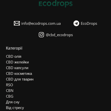
info@ecodrops.com.ua
EcoDrops
@cbd_ecodrops
Категорії
CBD олія
CBD желейки
CBD капсули
CBD косметика
CBD для тварин
RSO
CBN
CBG
Для сну
Від стресу