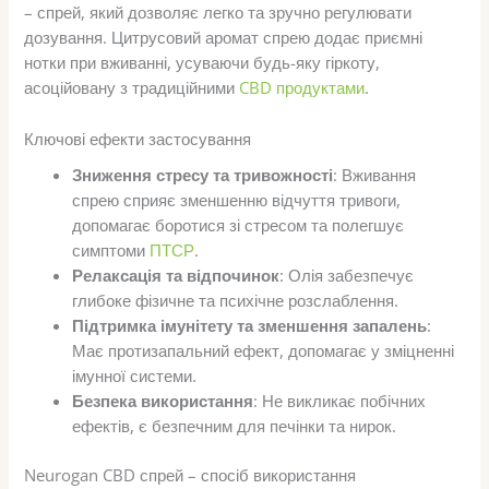
– спрей, який дозволяє легко та зручно регулювати
дозування. Цитрусовий аромат спрею додає приємні
нотки при вживанні, усуваючи будь-яку гіркоту,
асоційовану з традиційними
CBD продуктами
.
Ключові ефекти застосування
Зниження стресу та тривожності
: Вживання
спрею сприяє зменшенню відчуття тривоги,
допомагає боротися зі стресом та полегшує
симптоми
ПТСР
.
Релаксація та відпочинок
: Олія забезпечує
глибоке фізичне та психічне розслаблення.
Підтримка імунітету та зменшення запалень
:
Має протизапальний ефект, допомагає у зміцненні
імунної системи.
Безпека використання
: Не викликає побічних
ефектів, є безпечним для печінки та нирок.
Neurogan CBD спрей – спосіб використання