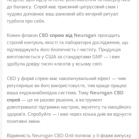
до балансу. Спрей має приємний цитрусовий смак і
чудово доповнює ваш ранковий або вечірній ритуал
турботи про себе.
Кожен флакон
CBD спрею від Neurogan
проходить
строгий контроль якості та лабораторні дослідження, що
підтверджують його безпечність і чистоту. Продукція
виготовляється у США за стандартами GMP — і вже
здобула довіру тисяч клієнтів у всьому світі.
CBD у формі спрею має накопичувальний ефект — чим
регулярніше ви його використовуєте, тим краще працює
ваша ендоканабіноїдна система. Тому
Neurogan CBD
спрей
— це не разове рішення, а інструмент
довготривалої підтримки настрою, імунітету та емоційного
здоров’я. Спробуйте — і вже через кілька днів ви відчуєте
позитивні зміни.
Відмінність Neurogan CBD Олії полягає у її формі випуску