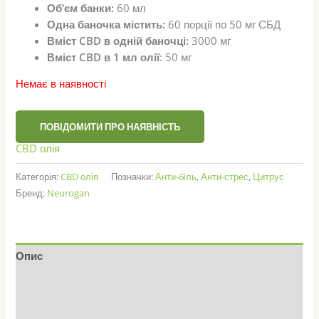
Об’єм банки:
60 мл
Одна баночка містить:
60 порції по 50 мг СБД
Вміст CBD в одній баночці:
3000 мг
Вміст CBD в 1 мл олії
: 50 мг
Немає в наявності
ПОВІДОМИТИ ПРО НАЯВНІСТЬ
CBD олія
Категорія:
CBD олія
Позначки:
Анти-біль
,
Анти-стрес
,
Цитрус
Бренд:
Neurogan
Опис
Додаткова інформація
Відгуки (0)